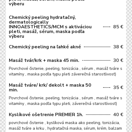
výberu
Chemický peeling hydratačný,
dermatologically
INNOAESTHETICS/MCM s aktiváciou
85 €
pleti, masáž, sérum, maska podľa
výberu
Chemický peeling na ľahké akné
38 €
Masáž tvár/krk + maska 45 min.
30 €
Povrchové čistenie, peeling, tonizácia , sérum , masáž tváre s
vitamíny , maska podľa typu pleti záverečná starostlivosť)
Masáž tváre/ krk/ dekolt + maska 50
35 €
min.
Povrchové čistenie, peeling, tonizácia , sérum , masáž tváre s
vitamíny , maska podľa typu pleti, záverečná starostlivosť)
Kyslíkové ošetrenie PREMIER 1h.
40 €
povrchové čistenie , kyslíková maska ako peeling, tonizácia,
masáž tváre a krku , hydratačná maska, sérum, krém, balzam