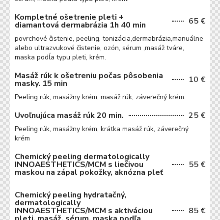
Kompletné ošetrenie pleti +
65 €
diamantová dermabrázia 1h 40 min
povrchové čistenie, peeling, tonizácia,dermabrázia,manuálne
alebo ultrazvukové čistenie, ozón, sérum ,masáž tváre,
maska podĺa typu pleti, krém.
Masáž rúk k ošetreniu počas pôsobenia
10 €
masky. 15 min
Peeling rúk, masážny krém, masáž rúk, záverečný krém.
Uvoľnujúca masáž rúk 20 min.
25 €
Peeling rúk, masážny krém, krátka masáž rúk, záverečný
krém
Chemický peeling dermatologically
INNOAESTHETICS/MCM s liečivou
55 €
maskou na zápal pokožky, aknózna pleť
Chemický peeling hydratačný,
dermatologically
INNOAESTHETICS/MCM s aktiváciou
85 €
pleti, masáž, sérum, maska podľa