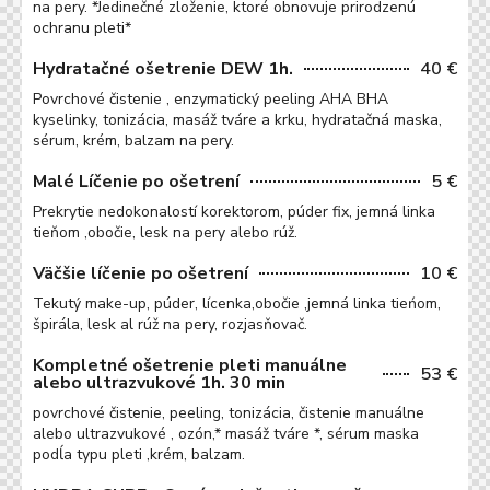
na pery. *Jedinečné zloženie, ktoré obnovuje prirodzenú
ochranu pleti*
Hydratačné ošetrenie DEW 1h.
40 €
Povrchové čistenie , enzymatický peeling AHA BHA
kyselinky, tonizácia, masáž tváre a krku, hydratačná maska,
sérum, krém, balzam na pery.
Malé Líčenie po ošetrení
5 €
Prekrytie nedokonalostí korektorom, púder fix, jemná linka
tieňom ,obočie, lesk na pery alebo rúž.
Väčšie líčenie po ošetrení
10 €
Tekutý make-up, púder, lícenka,obočie ,jemná linka tieńom,
špirála, lesk al rúž na pery, rozjasňovač.
Kompletné ošetrenie pleti manuálne
53 €
alebo ultrazvukové 1h. 30 min
povrchové čistenie, peeling, tonizácia, čistenie manuálne
alebo ultrazvukové , ozón,* masáž tváre *, sérum maska
podĺa typu pleti ,krém, balzam.