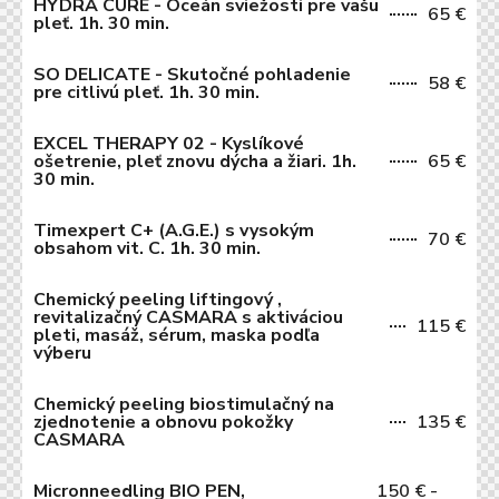
HYDRA CURE - Oceán sviežosti pre vašu
65 €
pleť. 1h. 30 min.
SO DELICATE - Skutočné pohladenie
58 €
pre citlivú pleť. 1h. 30 min.
EXCEL THERAPY 02 - Kyslíkové
ošetrenie, pleť znovu dýcha a žiari. 1h.
65 €
30 min.
Timexpert C+ (A.G.E.) s vysokým
70 €
obsahom vit. C. 1h. 30 min.
Chemický peeling liftingový ,
revitalizačný CASMARA s aktiváciou
115 €
pleti, masáž, sérum, maska podľa
výberu
Chemický peeling biostimulačný na
zjednotenie a obnovu pokožky
135 €
CASMARA
Micronneedling BIO PEN,
150 € -