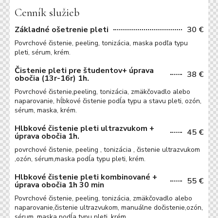
Cenník služieb
Základné ošetrenie pleti
30 €
Povrchové čistenie, peeling, tonizácia, maska podľa typu
pleti, sérum, krém.
Čistenie pleti pre študentov+ úprava
38 €
obočia (13r-16r) 1h.
Povrchové čistenie,peeling, tonizácia, zmäkčovadlo alebo
naparovanie, hĺbkové čistenie podĺa typu a stavu pleti, ozón,
sérum, maska, krém.
Hlbkové čistenie pleti ultrazvukom +
45 €
úprava obočia 1h.
povrchové čistenie, peeling , tonizácia , čistenie ultrazvukom
,ozón, sérum,maska podĺa typu pleti, krém.
Hlbkové čistenie pleti kombinované +
55 €
úprava obočia 1h 30 min
Povrchové čistenie, peeling, tonizácia, zmäkčovadlo alebo
naparovanie,čistenie ultrazvukom, manuálne dočistenie,ozón,
sérum, maska podĺa typu pleti, krém.