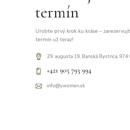
termín
Urobte prvý krok ku kráse – zarezervujte
termín už teraz!
29. augusta 19, Banská Bystrica, 974
+421 905 793 994
info@ywomen.sk