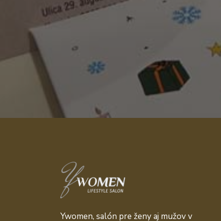
Ywomen, salón pre ženy aj mužov v