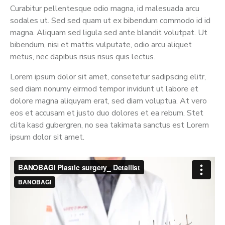
Curabitur pellentesque odio magna, id malesuada arcu
sodales ut. Sed sed quam ut ex bibendum commodo id id
magna. Aliquam sed ligula sed ante blandit volutpat. Ut
bibendum, nisi et mattis vulputate, odio arcu aliquet
metus, nec dapibus risus risus quis lectus.
Lorem ipsum dolor sit amet, consetetur sadipscing elitr,
sed diam nonumy eirmod tempor invidunt ut labore et
dolore magna aliquyam erat, sed diam voluptua. At vero
eos et accusam et justo duo dolores et ea rebum. Stet
clita kasd gubergren, no sea takimata sanctus est Lorem
ipsum dolor sit amet.