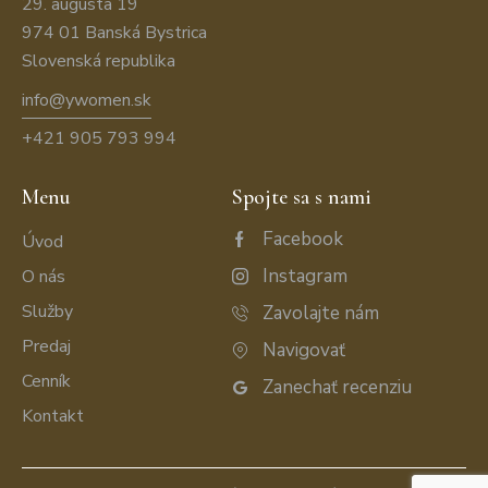
29. augusta 19
974 01 Banská Bystrica
Slovenská republika
info@ywomen.sk
+421 905 793 994
Menu
Spojte sa s nami
Facebook
Úvod
Instagram
O nás
Služby
Zavolajte nám
Predaj
Navigovať
Cenník
Zanechať recenziu
Kontakt