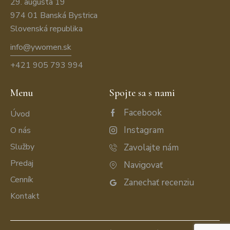
29. augusta 19
974 01 Banská Bystrica
Slovenská republika
info@ywomen.sk
+421 905 793 994
Menu
Spojte sa s nami
Facebook
Úvod
Instagram
O nás
Služby
Zavolajte nám
Predaj
Navigovať
Cenník
Zanechať recenziu
Kontakt