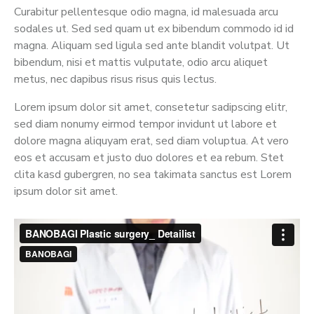
Curabitur pellentesque odio magna, id malesuada arcu
sodales ut. Sed sed quam ut ex bibendum commodo id id
magna. Aliquam sed ligula sed ante blandit volutpat. Ut
bibendum, nisi et mattis vulputate, odio arcu aliquet
metus, nec dapibus risus risus quis lectus.
Lorem ipsum dolor sit amet, consetetur sadipscing elitr,
sed diam nonumy eirmod tempor invidunt ut labore et
dolore magna aliquyam erat, sed diam voluptua. At vero
eos et accusam et justo duo dolores et ea rebum. Stet
clita kasd gubergren, no sea takimata sanctus est Lorem
ipsum dolor sit amet.